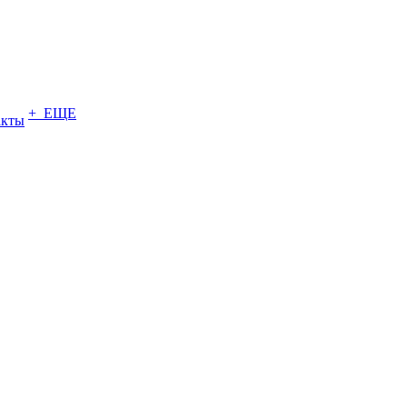
+ ЕЩЕ
акты